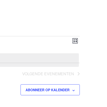
Weergaven
Evenement
LIJST
weergaven
navigatie
navigatie
VOLGENDE
EVENEMENTEN
ABONNEER OP KALENDER