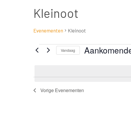
Kleinoot
Evenementen
Kleinoot
Aankomend
Evenementen
Vandaag
Selecteer
een
datum.
Vorige
Evenementen