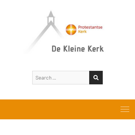
Search
SEARCH
for: