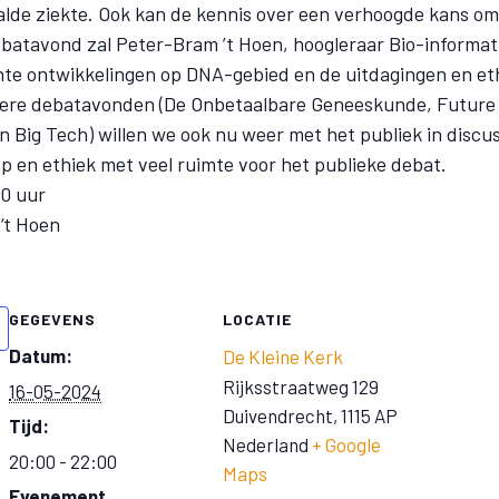
lde ziekte. Ook kan de kennis over een verhoogde kans om
batavond zal Peter-Bram ’t Hoen, hoogleraar Bio-informa
te ontwikkelingen op DNA-gebied en de uitdagingen en et
erdere debatavonden (De Onbetaalbare Geneeskunde, Future
n Big Tech) willen we ook nu weer met het publiek in disc
p en ethiek met veel ruimte voor het publieke debat.
0 uur
‘t Hoen
GEGEVENS
LOCATIE
Datum:
De Kleine Kerk
Rijksstraatweg 129
16-05-2024
Duivendrecht
,
1115 AP
Tijd:
Nederland
+ Google
20:00 - 22:00
Maps
Evenement