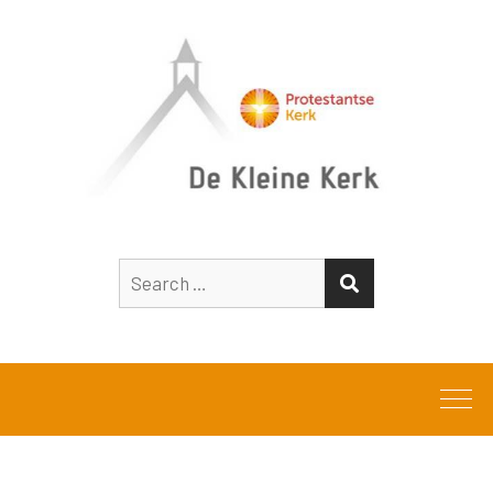
Search
SEARCH
for: