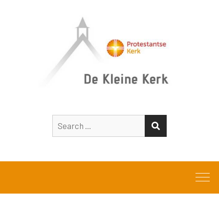
Search
SEARCH
for: