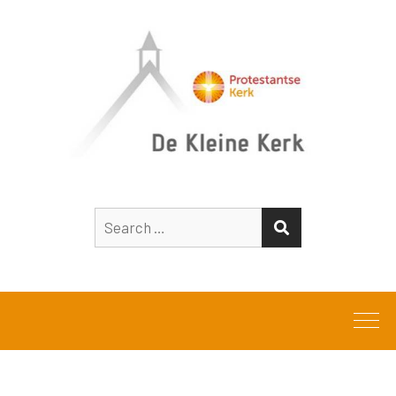
Search
SEARCH
for: