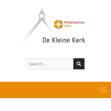
Search
SEARCH
for: