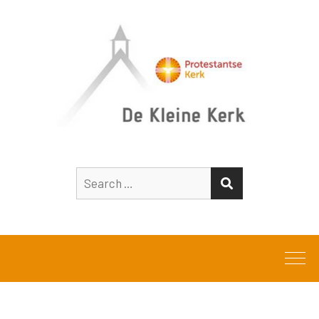
Search
SEARCH
for: