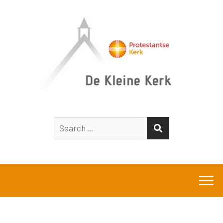
Search
SEARCH
for: