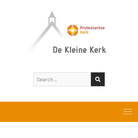
Search
SEARCH
for: