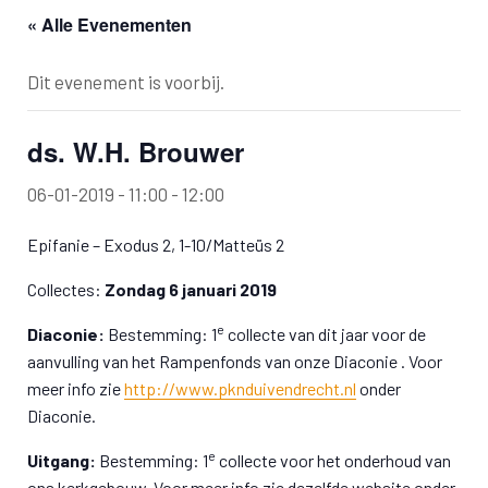
« Alle Evenementen
Dit evenement is voorbij.
ds. W.H. Brouwer
06-01-2019 - 11:00
-
12:00
Epifanie – Exodus 2, 1-10/Matteüs 2
Collectes:
Zondag 6 januari 2019
e
Diaconie:
Bestemming: 1
collecte van dit jaar voor de
aanvulling van het Rampenfonds van onze Diaconie . Voor
meer info zie
http://www.pknduivendrecht.nl
onder
Diaconie.
e
Uitgang:
Bestemming: 1
collecte voor het onderhoud van
ons kerkgebouw. Voor meer info zie dezelfde website onder