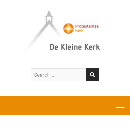
Search
SEARCH
for: