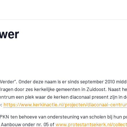
uwer
ap Verder”. Onder deze naam is er sinds september 2010 midd
gen door zes kerkelijke gemeenten in Zuidoost. Naast het
centrum een plek waar de kerken diaconaal present zijn in
o:
https://www.kerkinactie.nl/projecten/diaconaal-centr
 PKN ten behoeve van ondersteuning van scholen bij hun po
De Aanbouw onder nr. 05 of
www.protestantsekerk.nl/collec