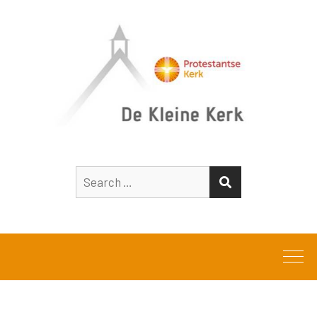
Search
SEARCH
for: