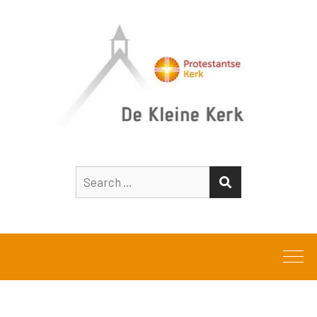
Search
SEARCH
for: