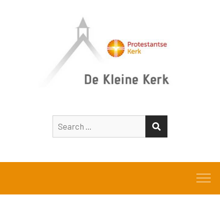
Search
SEARCH
for: