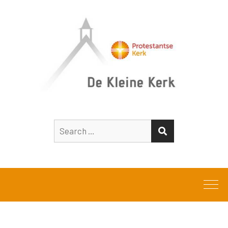
Search
SEARCH
for: