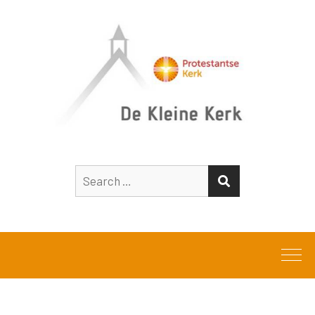
Search
SEARCH
for: