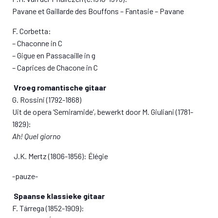
Pavane et Gaillarde des Bouffons – Fantasie – Pavane
F. Corbetta:
– Chaconne in C
– Gigue en Passacaille in g
– Caprices de Chacone in C
Vroeg romantische gitaar
G. Rossini (1792-1868)
Uit de opera ‘Semiramide’, bewerkt door M. Giuliani (1781-
1829):
Ah! Quel giorno
J.K. Mertz (1806-1856): Élégie
-pauze-
Spaanse klassieke gitaar
F. Tárrega (1852-1909):