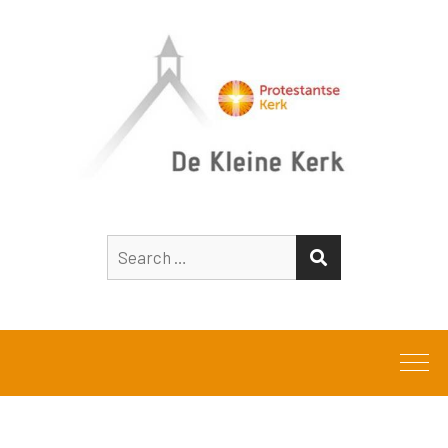
Search
SEARCH
for: