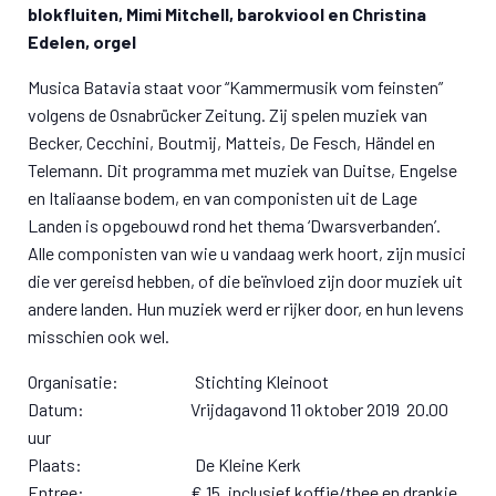
blokfluiten, Mimi Mitchell, barokviool
en Christina
Edelen, orgel
Musica Batavia staat voor “Kammermusik vom feinsten”
volgens de Osnabrücker Zeitung. Zij spelen muziek van
Becker, Cecchini, Boutmij, Matteis, De Fesch, Händel en
Telemann. Dit programma met muziek van Duitse, Engelse
en Italiaanse bodem, en van componisten uit de Lage
Landen is opgebouwd rond het thema ‘Dwarsverbanden’.
Alle componisten van wie u vandaag werk hoort, zijn musici
die ver gereisd hebben, of die beïnvloed zijn door muziek uit
andere landen. Hun muziek werd er rijker door, en hun levens
misschien ook wel.
Organisatie: Stichting Kleinoot
Datum: Vrijdagavond 11 oktober 2019 20.00
uur
Plaats: De Kleine Kerk
Entree: € 15, inclusief koffie/thee en drankje