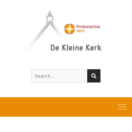
Search
SEARCH
for: