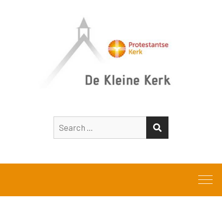
Search
SEARCH
for: