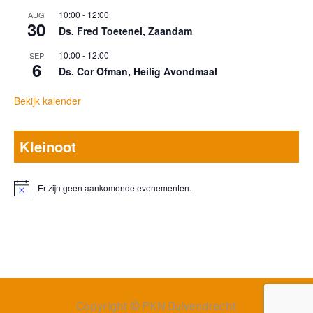
10:00
-
12:00
AUG
30
Ds. Fred Toetenel, Zaandam
10:00
-
12:00
SEP
6
Ds. Cor Ofman, Heilig Avondmaal
Bekijk kalender
Kleinoot
Er zijn geen aankomende evenementen.
Bericht
Copyright © PKN Duivendrecht