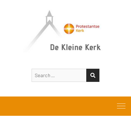
Search
SEARCH
for: