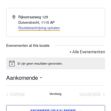
Adres
Rijksstraatweg 129
Duivendrecht
,
1115 AP
Routebeschrijving ophalen
Evenementen at this locatie
« Alle Evenementen
Er zijn geen resultaten gevonden.
Bericht
Aankomende
Selecteer
een
VORIGE
Vandaag
VOLGENDE
datum.
EVENEMENTEN
EVENEME
ABONNEER OP KALENDER