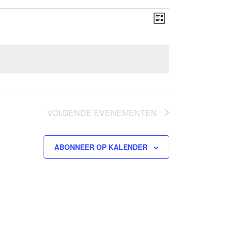
Weergaven
Evenement
LIJST
weergaven
navigatie
navigatie
VOLGENDE
EVENEMENTEN
ABONNEER OP KALENDER