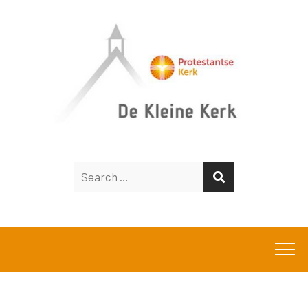
Search
SEARCH
for: