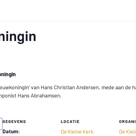
ningin
ningin
eeuwkoningin’ van Hans Christian Andersen, mede aan de h
mponist Hans Abrahamsen.
GEGEVENS
LOCATIE
ORGAN
Datum:
De Kleine Kerk
De Klei