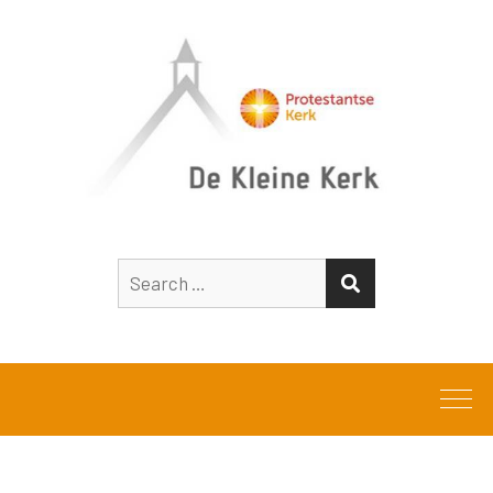
Search
SEARCH
for: