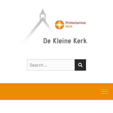
Search
SEARCH
for: